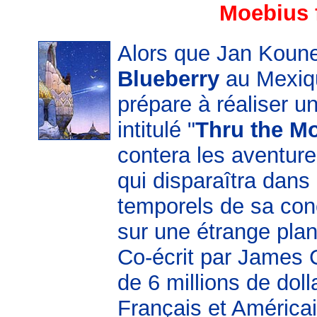
Moebius 
Alors que Jan Koune
Blueberry
au Mexiq
prépare à réaliser u
intitulé "
Thru the Mo
contera les aventur
qui disparaîtra dans
temporels de sa conce
sur une étrange pla
Co-écrit par James C
de 6 millions de dol
Français et Américai