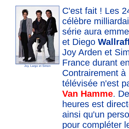
C'est fait ! Les 
célèbre milliarda
série aura emm
et Diego
Wallraf
Joy Arden et Si
France durant e
Joy, Largo et Simon
Contrairement à 
télévisée n'est 
Van Hamme
. De
heures est direc
ainsi qu'un perso
pour compléter l