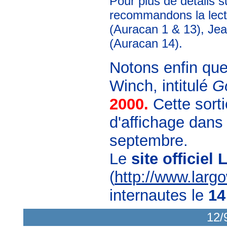
Pour plus de détails s
recommandons la lectu
(Auracan 1 & 13), Je
(Auracan 14).
Notons enfin qu
Winch, intitulé
G
2000.
Cette sort
d'affichage dans 
septembre.
Le
site officie
(
http://www.larg
internautes le
14
12/