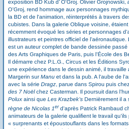
exposition BD Kub d’ O'Groj. Olivier Grojnowski, 
O’Groj, rend hommage aux personnages mythiq
la BD et de l'animation, réinterprétés à travers de
cubistes. Dans la galerie Oblique voisine, étaient
récemment évoqué les séries et personnages d’a
illustrateurs et peintres officiel de l’aéronautique.
est un auteur complet de bande dessinée passé 
des Arts Graphiques de Paris, puis l’École des 
Il démarre chez P.L.G., Circus et les Éditions Syr
une expérience dans le dessin animé, il travaille
Margerin sur
Manu
et dans la pub. A l’aube de l’a
avec la série
Dragz
, parue dans Spirou puis che
des 7 Noël
chez Casterman. Il poursuit dans l’
Polux
ainsi que
Les Krazbek’s
Dernièrement il a
er
règne de Nicolas 1
d’après Patrick Rambaud ch
animateurs de la galerie qualifient le travail qu’
« surprenants et époustouflants dans les formats