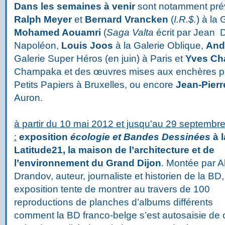
Dans les semaines à venir
sont notamment prév
Ralph Meyer
et
Bernard Vrancken
(
I.R.$.
) à la
Mohamed Aouamri
(
Saga Valta
écrit par Jean D
Napoléon,
Louis Joos
à la Galerie Oblique,
And
Galerie Super Héros (en juin) à Paris et
Yves Ch
Champaka et des œuvres mises aux enchères par
Petits Papiers à Bruxelles, ou encore
Jean-Pierr
Auron.
à partir du 10 mai 2012 et jusqu'au 29 septembr
:
exposition
écologie et Bandes Dessinées
à l
Latitude21, la maison de l’architecture et de
l’environnement du Grand Dijon
. Montée par A
Drandov, auteur, journaliste et historien de la BD,
exposition tente de montrer au travers de 100
reproductions de planches d’albums différents
comment la BD franco-belge s’est autosaisie de 