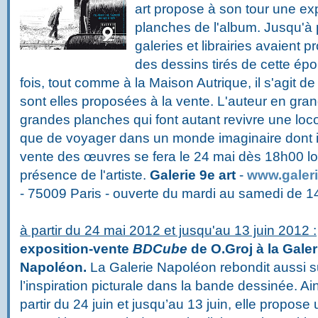
art propose à son tour une ex
planches de l'album. Jusqu'à 
galeries et librairies avaient
des dessins tirés de cette épo
fois, tout comme à la Maison Autrique, il s'agit de
sont elles proposées à la vente. L'auteur en gran
grandes planches qui font autant revivre une loc
que de voyager dans un monde imaginaire dont il
vente des œuvres se fera le 24 mai dès 18h00 l
présence de l'artiste.
Galerie 9e art
-
www.galer
- 75009 Paris - ouverte du mardi au samedi de 
à partir du 24 mai 2012 et jusqu'au 13 juin 2012 :
exposition-vente
BDCube
de O.Groj à la
Galer
Napoléon.
La Galerie Napoléon rebondit aussi s
l’inspiration picturale dans la bande dessinée. Ai
partir du 24 juin et jusqu’au 13 juin, elle propose