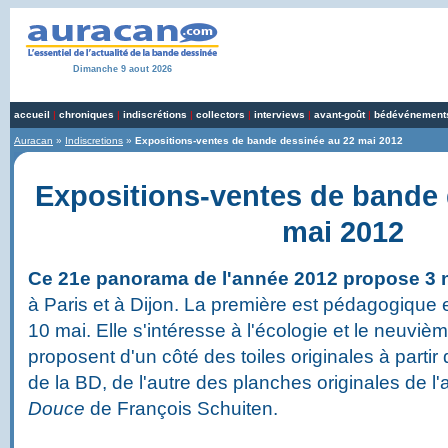
Dimanche 9 aout 2026
accueil
|
chroniques
|
indiscrétions
|
collectors
|
interviews
|
avant-goût
|
bédévénement
Auracan
»
Indiscretions
»
Expositions-ventes de bande dessinée au 22 mai 2012
Expositions-ventes de bande 
mai 2012
Ce 21e panorama de l'année 2012 propose 3 
à Paris et à Dijon. La première est pédagogique
10 mai. Elle s'intéresse à l'écologie et le neuviè
proposent d'un côté des toiles originales à part
de la BD, de l'autre des planches originales de
Douce
de François Schuiten.