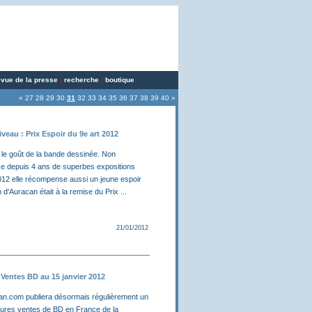
evue de la presse
|
recherche
|
boutique
«
27
28
29
30
31
32
33
34
35
36
37
38
39
40
»
eau : Prix Espoir du 9e art 2012
 a le goût de la bande dessinée. Non
se depuis 4 ans de superbes expositions
012 elle récompense aussi un jeune espoir
 d'Auracan était à la remise du Prix ...
21/01/2012
Ventes BD au 15 janvier 2012
can.com publiera désormais régulièrement un
eures ventes de BD en France de la