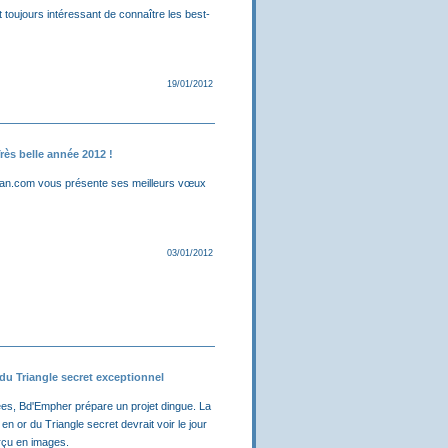
 toujours intéressant de connaître les best-
19/01/2012
rès belle année 2012 !
acan.com vous présente ses meilleurs vœux
03/01/2012
 du Triangle secret exceptionnel
es, Bd'Empher prépare un projet dingue. La
t en or du Triangle secret devrait voir le jour
rçu en images.