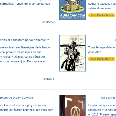
en Brugéas. Rencontre avec l'auteur et le
semaine passée. Il est
sellers du moment.
20/01/2012
itions et collectors par abonnements
T
quatre séries emblématiques de la bande
Toute l'équipe d'Aur
vont paraître en kiosques ou sur
pour 2012 !
n réjouir ? Découvrez les séries Alix,
 sous un nouveau jour. Décryptage et
14/01/2012
rojets de Didier Convard
Un coffret
er Convard livre ses projets en cours.
Depuis quelques anné
nduits et réalisés pour plus des deux tiers
réalisation d'un coffre
en 2012. Premier ape