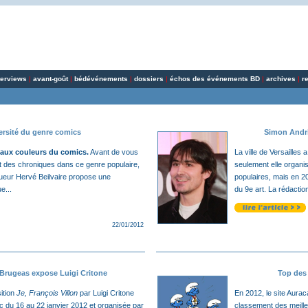
terviews
|
avant-goût
|
bédévénements
|
dossiers
|
échos des événements BD
|
archives
|
r
ersité du genre comics
Simon Andriv
 aux couleurs du comics.
Avant de vous
La ville de Versailles
t des chroniques dans ce genre populaire,
seulement elle organi
ueur Hervé Beilvaire propose une
populaires, mais en 2
e...
du 9e art. La rédaction
22/01/2012
 Brugeas expose Luigi Critone
Top des 
sition
Je, François Villon
par Luigi Critone
En 2012, le site Aura
ic du 16 au 22 janvier 2012 et organisée par
classement des meill