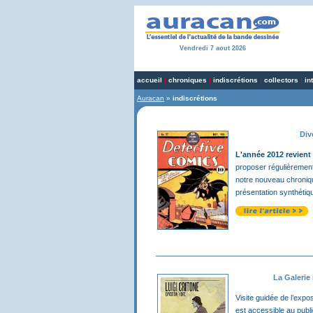
Vendredi 7 aout 2026
accueil
|
chroniques
|
indiscrétions
|
collectors
|
in
Auracan
»
indiscrétions
Div
L'année 2012 revient
proposer régulièremen
notre nouveau chroniq
présentation synthétiqu
La Galerie
Visite guidée de l’expo
est accessible au publ