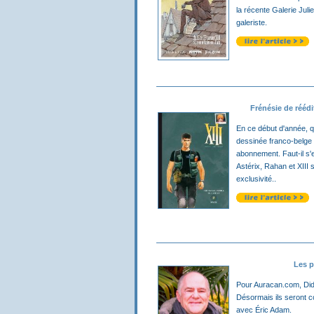
la récente Galerie Juli
galeriste.
Frénésie de rééd
En ce début d'année, 
dessinée franco-belge 
abonnement. Faut-il s'e
Astérix, Rahan et XIII
exclusivité..
Les p
Pour Auracan.com, Didi
Désormais ils seront co
avec Éric Adam.