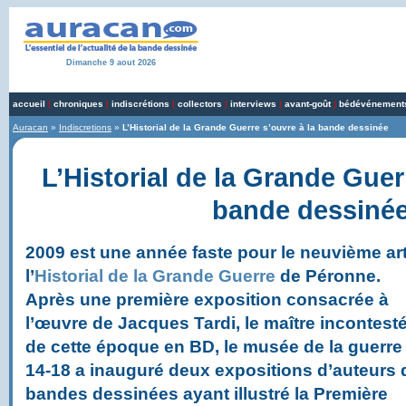
Dimanche 9 aout 2026
accueil
|
chroniques
|
indiscrétions
|
collectors
|
interviews
|
avant-goût
|
bédévénement
Auracan
»
Indiscretions
»
L’Historial de la Grande Guerre s’ouvre à la bande dessinée
L’Historial de la Grande Guer
bande dessiné
2009 est une année faste pour le neuvième art
l’
Historial de la Grande Guerre
de Péronne.
Après une première exposition consacrée à
l’œuvre de Jacques Tardi, le maître incontest
de cette époque en BD, le musée de la guerre
14-18 a inauguré deux expositions d’auteurs 
bandes dessinées ayant illustré la Première