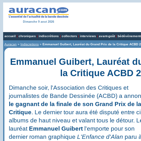
Dimanche 9 aout 2026
accueil
|
chroniques
|
indiscrétions
|
collectors
|
interviews
|
avant-goût
|
bédévénement
Auracan
»
Indiscretions
»
Emmanuel Guibert, Lauréat du Grand Prix de la Critique ACBD 
Emmanuel Guibert, Lauréat du
la Critique ACBD 
Dimanche soir, l'Association des Critiques et
journalistes de Bande Dessinée (ACBD) a anno
le gagnant de la finale de son Grand Prix de l
Critique
. Le dernier tour aura été disputé entre c
albums de haut niveau et valant tous le détour. L
lauréat
Emmanuel Guibert
l'emporte pour son
dernier roman graphique
L'Enfance d'Alan
paru 