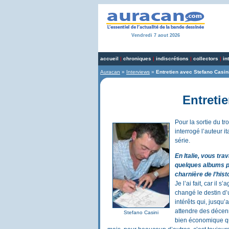
Vendredi 7 aout 2026
accueil
|
chroniques
|
indiscrétions
|
collectors
|
in
Auracan
»
Interviews
»
Entretien avec Stefano Casin
Entreti
Pour la sortie du t
interrogé l’auteur i
série.
En Italie, vous tra
quelques albums p
charnière de l’hist
Je l’ai fait, car il 
changé le destin d’
intérêts qui, jusqu’
attendre des décen
Stefano Casini
bien économique que