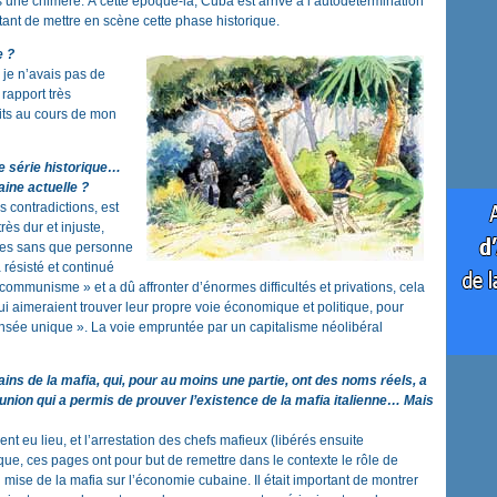
s une chimère. À cette époque-là, Cuba est arrivé à l’autodétermination
tant de mettre en scène cette phase historique.
e ?
 je n’avais pas de
 rapport très
aits au cours de mon
e série historique…
aine actuelle ?
 contradictions, est
rès dur et injuste,
istes sans que personne
 résisté et continué
ommunisme » et a dû affronter d’énormes difficultés et privations, cela
 aimeraient trouver leur propre voie économique et politique, pour
ensée unique ». La voie empruntée par un capitalisme néolibéral
ins de la mafia, qui, pour au moins une partie, ont des noms réels, a
union qui a permis de prouver l’existence de la mafia italienne… Mais
nt eu lieu, et l’arrestation des chefs mafieux (libérés ensuite
que, ces pages ont pour but de remettre dans le contexte le rôle de
mise de la mafia sur l’économie cubaine. Il était important de montrer