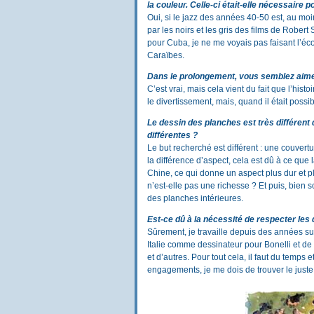
la couleur. Celle-ci était-elle nécessaire 
Oui, si le jazz des années 40-50 est, au m
par les noirs et les gris des films de Robe
pour Cuba, je ne me voyais pas faisant l’
Caraïbes.
Dans le prolongement, vous semblez aime
C’est vrai, mais cela vient du fait que l’his
le divertissement, mais, quand il était possib
Le dessin des planches est très différent
différentes ?
Le but recherché est différent : une couvertur
la différence d’aspect, cela est dû à ce que la
Chine, ce qui donne un aspect plus dur et plu
n’est-elle pas une richesse ? Et puis, bien 
des planches intérieures.
Est-ce dû à la nécessité de respecter les 
Sûrement, je travaille depuis des années sur
Italie comme dessinateur pour Bonelli et d
et d’autres. Pour tout cela, il faut du temps
engagements, je me dois de trouver le juste 