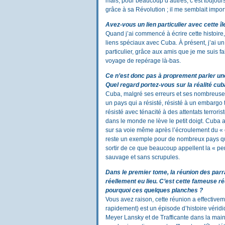
mais, pour beaucoup d’autres, c’est toujour
grâce à sa Révolution ; il me semblait impor
Avez-vous un lien particulier avec cette îl
Quand j’ai commencé à écrire cette histoire,
liens spéciaux avec Cuba. À présent, j’ai un
particulier, grâce aux amis que je me suis f
voyage de repérage là-bas.
Ce n’est donc pas à proprement parler un
Quel regard portez-vous sur la réalité cub
Cuba, malgré ses erreurs et ses nombreuses
un pays qui a résisté, résisté à un embargo t
résisté avec ténacité à des attentats terror
dans le monde ne lève le petit doigt. Cuba a
sur sa voie même après l’écroulement du « c
reste un exemple pour de nombreux pays qui
sortir de ce que beaucoup appellent la « p
sauvage et sans scrupules.
Dans le premier tome, la réunion des parra
réellement eu lieu. C’est cette fameuse ré
pourquoi ces quelques planches ?
Vous avez raison, cette réunion a effectiveme
rapidement) est un épisode d’histoire véridi
Meyer Lansky et de Trafficante dans la main 