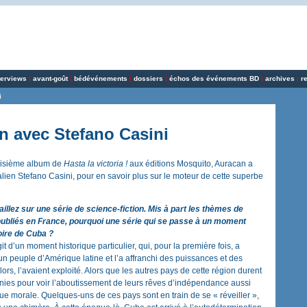
terviews
|
avant-goût
|
bédévénements
|
dossiers
|
échos des événements BD
|
archives
|
r
i
en avec Stefano Casini
roisième album de
Hasta la victoria !
aux éditions Mosquito, Auracan a
talien Stefano Casini, pour en savoir plus sur le moteur de cette superbe
vaillez sur une série de science-fiction. Mis à part les thèmes de
ubliés en France, pourquoi une série qui se passe à un moment
oire de Cuba ?
s’agit d’un moment historique particulier, qui, pour la première fois, a
un peuple d’Amérique latine et l’a affranchi des puissances et des
alors, l’avaient exploité. Alors que les autres pays de cette région durent
nies pour voir l’aboutissement de leurs rêves d’indépendance aussi
 morale. Quelques-uns de ces pays sont en train de se « réveiller »,