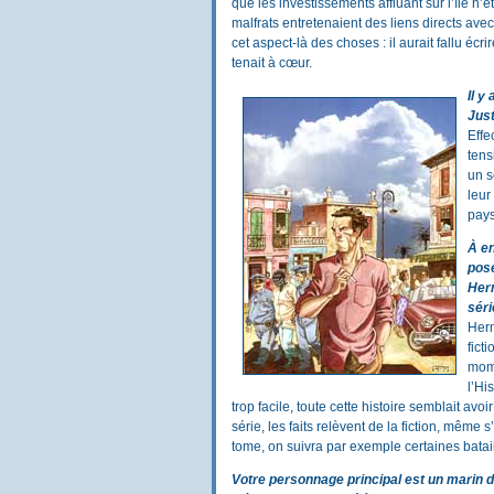
que les investissements affluant sur l’île 
malfrats entretenaient des liens directs ave
cet aspect-là des choses : il aurait fallu éc
tenait à cœur.
Il y
Just
Effe
tens
un s
leur
pays
À en
pos
Herm
séri
Herm
fict
mome
l’Hi
trop facile, toute cette histoire semblait av
série, les faits relèvent de la fiction, même 
tome, on suivra par exemple certaines batail
Votre personnage principal est un marin d