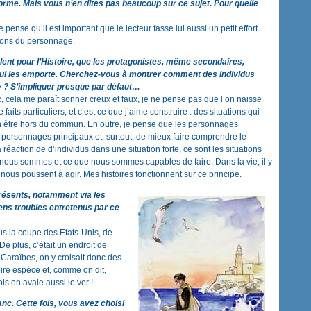
forme. Mais vous n’en dites pas beaucoup sur ce sujet. Pour quelle
e pense qu’il est important que le lecteur fasse lui aussi un petit effort
tions du personnage.
ent pour l’Histoire, que les protagonistes, même secondaires,
on qui les emporte. Cherchez-vous à montrer comment des individus
 » ? S’impliquer presque par défaut…
oc, cela me paraît sonner creux et faux, je ne pense pas que l’on naisse
aits particuliers, et c’est ce que j’aime construire : des situations qui
n être hors du commun. En outre, je pense que les personnages
 personnages principaux et, surtout, de mieux faire comprendre le
 réaction de d’individus dans une situation forte, ce sont les situations
e nous sommes et ce que nous sommes capables de faire. Dans la vie, il y
ous poussent à agir. Mes histoires fonctionnent sur ce principe.
présents, notamment via les
iens troubles entretenus par ce
us la coupe des Etats-Unis, de
e plus, c’était un endroit de
Caraïbes, on y croisait donc des
ire espèce et, comme on dit,
 on avale aussi le ver !
anc. Cette fois,
vous avez choisi