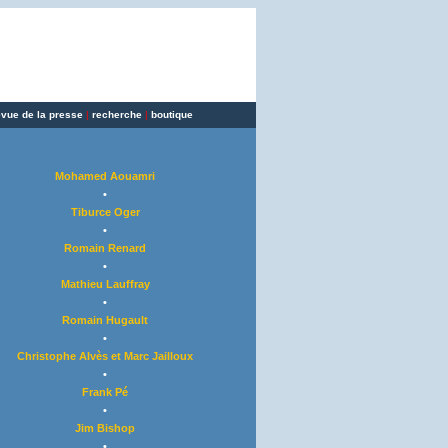
evue de la presse
|
recherche
|
boutique
Mohamed Aouamri
•
Tiburce Oger
•
Romain Renard
•
Mathieu Lauffray
•
Romain Hugault
•
Christophe Alvès et Marc Jailloux
•
Frank Pé
•
Jim Bishop
•