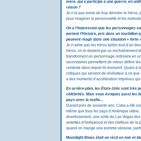
mère, qui a participé à une guerre, en uni
raison ?
Je n’ai pas envie de trop dévoiler le héros, j
pour imaginer la personnalité et les motiva
On a l’impression que les personnages val
portent l’Histoire, pris dans un tourbill
peuvent réagir dans une situation « forte
Je n’aime pas les héros taillés tout d’un bl
héros, on le devient par un enchaînement de f
transforment un personnage ordinaire en u
secondaires permettent de mieux définir les
contexte dans lequel ils évoluent. Quant à la
critiques qui servent de révélateur à ce qu
a des moments d’accélération imprévus qui n
En arrière-plan, les États-Unis sont très 
célébrités. Mais vous évoquez aussi les l
pays avec la mafia…
Durant près de soixante ans, Cuba a été so
même que tous les pays d’Amérique latine. D
divertissement, une sorte de Las Vegas des 
vedettes d’Hollywood et des mafieux de la p
quand on mange une pomme véreuse, parfois
Moonlight Blues
était un récit en noir et bl