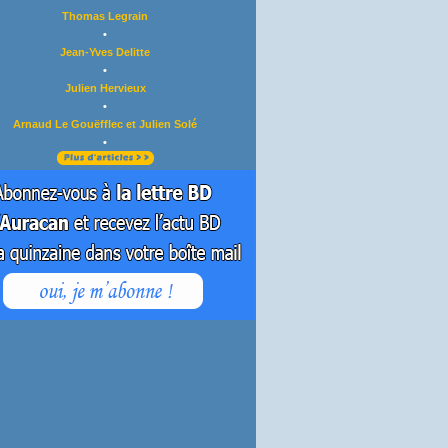
Thomas Legrain
•
Jean-Yves Delitte
•
Julien Hervieux
•
Arnaud Le Gouëfflec et Julien Solé
•