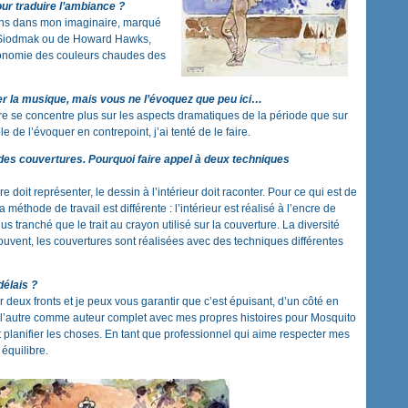
pour traduire l’ambiance ?
oins dans mon imaginaire, marqué
rt Siodmak ou de Howard Hawks,
économie des couleurs chaudes des
r la musique, mais vous ne l’évoquez que peu ici…
toire se concentre plus sur les aspects dramatiques de la période que sur
le de l’évoquer en contrepoint, j’ai tenté de le faire.
 des couvertures. Pourquoi faire appel à deux techniques
e doit représenter, le dessin à l’intérieur doit raconter. Pour ce qui est de
 méthode de travail est différente : l’intérieur est réalisé à l’encre de
s tranché que le trait au crayon utilisé sur la couverture. La diversité
souvent, les couvertures sont réalisées avec des techniques différentes
délais ?
 deux fronts et je peux vous garantir que c’est épuisant, d’un côté en
e l’autre comme auteur complet avec mes propres histoires pour Mosquito
 et planifier les choses. En tant que professionnel qui aime respecter mes
équilibre.