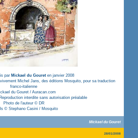
lis par
Mickael du Gouret
en janvier 2008
vivement Michel Jans, des éditions Mosquito, pour sa traduction
franco-italienne
ckael du Gouret / Auracan.com
Reproduction interdite sans autorisation préalable
Photo de l'auteur © DR
ls © Stephano Casini / Mosquito
Mickael du Gouret
28/01/2008