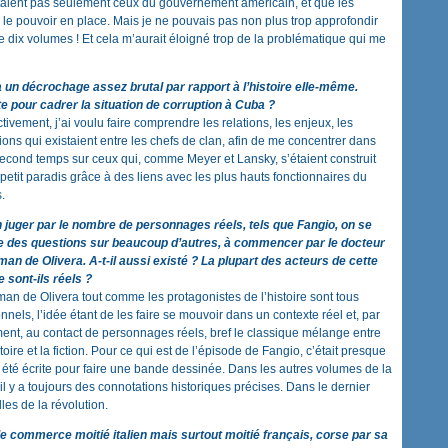
n’étaient pas seulement ceux du gouvernement américain, et que les
c le pouvoir en place. Mais je ne pouvais pas non plus trop approfondir
rire dix volumes ! Et cela m’aurait éloigné trop de la problématique qui me
 a un décrochage assez brutal par rapport à l’histoire elle-même.
e pour cadrer la situation de corruption à Cuba ?
ctivement, j’ai voulu faire comprendre les relations, les enjeux, les
ions qui existaient entre les chefs de clan, afin de me concentrer dans
econd temps sur ceux qui, comme Meyer et Lansky, s’étaient construit
 petit paradis grâce à des liens avec les plus hauts fonctionnaires du
.
 juger par le nombre de personnages réels, tels que Fangio, on se
e des questions sur beaucoup d’autres, à commencer par le docteur
an de Olivera. A-t-il aussi existé ? La plupart des acteurs de cette
e sont-ils réels ?
an de Olivera tout comme les protagonistes de l’histoire sont tous
ionnels, l’idée étant de les faire se mouvoir dans un contexte réel et, par
nt, au contact de personnages réels, bref le classique mélange entre
stoire et la fiction. Pour ce qui est de l’épisode de Fangio, c’était presque
oir été écrite pour faire une bande dessinée. Dans les autres volumes de la
s’il y a toujours des connotations historiques précises. Dans le dernier
les de la révolution.
e commerce moitié italien mais surtout moitié français, corse par sa