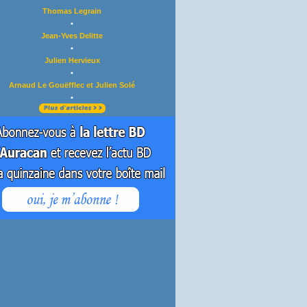
Thomas Legrain
•
Jean-Yves Delitte
•
Julien Hervieux
•
Arnaud Le Gouëfflec et Julien Solé
•