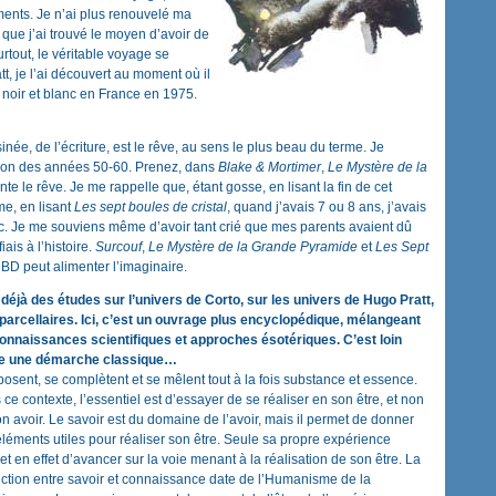
ments. Je n’ai plus renouvelé ma
que j’ai trouvé le moyen d’avoir de
urtout, le véritable voyage se
, je l’ai découvert au moment où il
noir et blanc en France en 1975.
née, de l’écriture, est le rêve, au sens le plus beau du terme. Je
ation des années 50-60. Prenez, dans
Blake & Mortimer
,
Le Mystère de la
te le rêve. Je me rappelle que, étant gosse, en lisant la fin de cet
e, en lisant
Les sept boules de cristal
, quand j’avais 7 ou 8 ans, j’avais
. Je me souviens même d’avoir tant crié que mes parents avaient dû
iais à l’histoire.
Surcouf
,
Le Mystère de la Grande Pyramide
et
Les Sept
 BD peut alimenter l’imaginaire.
a déjà des études sur l’univers de Corto, sur les univers de Hugo Pratt,
 parcellaires. Ici, c’est un ouvrage plus encyclopédique, mélangeant
connaissances scientifiques et approches ésotériques. C’est loin
re une démarche classique…
osent, se complètent et se mêlent tout à la fois substance et essence.
ce contexte, l’essentiel est d’essayer de se réaliser en son être, et non
n avoir. Le savoir est du domaine de l’avoir, mais il permet de donner
léments utiles pour réaliser son être. Seule sa propre expérience
t en effet d’avancer sur la voie menant à la réalisation de son être. La
nction entre savoir et connaissance date de l’Humanisme de la