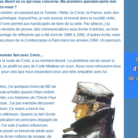
as disert en ce qui vous concerne. Ma première question porte non
tes-vous ?
anéen, en passant par la Tunisie, l’Italie, la Corse, la France, avec des
psychologie. Aujourd’hui, je suis avocat, et investi dans la société civile,
l’une permet aux handicapés de faire de la voile. Par ailleurs, j’ai
s dessins de presse, des communications sous forme d’articles, un livre
uvrage de réflexions qui a été écrit de 1986 à 1992, d’autres écrits, mais
is place de la Contrescarpe à Paris dans les années 1960. Un parcours
premier lien avec Corto…
ser la route de Corto, à un moment donné. Le problème est de savoir si
, ou plutôt un peu de Corto Maltese en nous. Nous nous retrouvons tous
 pour cela que nous ressentons tous une telle empathie avec lui.
es, j’ai quelques livres de BD de
vait achetés quand j’étais enfant.
ntin
,
Les Histoires de l’Oncle Paul
esse. J’ai par exemple découvert
ubinon. Ce marin a bercé ma
ultérieure. Quand j’ai fait l’école
pplication les principes dégagés de
 J’ai subi d’autres influences,
j’ai passé un brevet de pilote pour
re là les notions de voyage, de