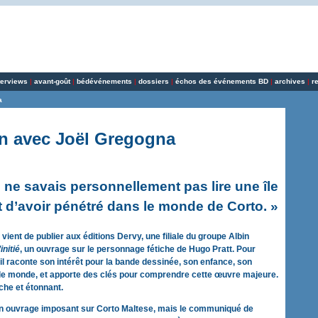
terviews
|
avant-goût
|
bédévénements
|
dossiers
|
échos des événements BD
|
archives
|
r
a
en avec Joël Gregogna
 ne savais personnellement pas lire une île
 d’avoir pénétré dans le monde de Corto. »
vient de publier aux éditions Dervy, une filiale du groupe Albin
initié
, un ouvrage sur le personnage fétiche de Hugo Pratt. Pour
l raconte son intérêt pour la bande dessinée, son enfance, son
 le monde, et apporte des clés pour comprendre cette œuvre majeure.
iche et étonnant.
un ouvrage imposant sur Corto Maltese, mais le communiqué de