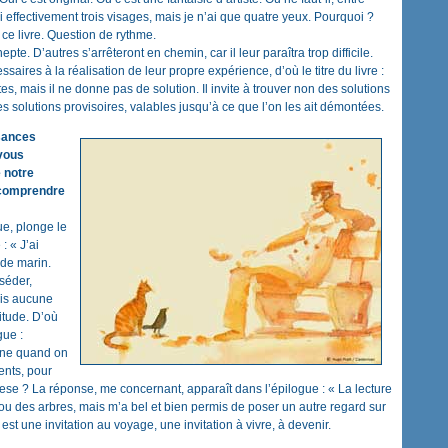
i effectivement trois visages, mais je n’ai que quatre yeux. Pourquoi ?
ce livre. Question de rythme.
epte. D’autres s’arrêteront en chemin, car il leur paraîtra trop difficile.
ires à la réalisation de leur propre expérience, d’où le titre du livre :
tes, mais il ne donne pas de solution. Il invite à trouver non des solutions
 des solutions provisoires, valables jusqu’à ce que l’on les ait démontées.
sances
vous
 notre
r comprendre
ue, plonge le
: « J’ai
de marin.
séder,
is aucune
itude. D’où
gue :
aine quand on
ents, pour
tese ? La réponse, me concernant, apparaît dans l’épilogue : « La lecture
ou des arbres, mais m’a bel et bien permis de poser un autre regard sur
est une invitation au voyage, une invitation à vivre, à devenir.