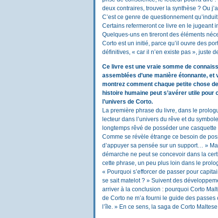
deux contraires, trouver la synthèse ? Ou j’a
C’est ce genre de questionnement qu’induit 
Certains refermeront ce livre en le jugeant in
Quelques-uns en tireront des éléments nécessa
Corto est un initié, parce qu’il ouvre des por
définitives, « car il n’en existe pas », juste
Ce livre est une vraie somme de connais
assemblées d’une manière étonnante, et 
montrez comment chaque petite chose de
histoire humaine peut s’avérer utile pou
l’univers de Corto.
La première phrase du livre, dans le prolog
lecteur dans l’univers du rêve et du symbole 
longtemps rêvé de posséder une casquette 
Comme se révèle étrange ce besoin de pos
d’appuyer sa pensée sur un support… » Ma
démarche ne peut se concevoir dans la cert
cette phrase, un peu plus loin dans le prolo
« Pourquoi s’efforcer de passer pour capit
se sait matelot ? » Suivent des développem
arriver à la conclusion : pourquoi Corto Mal
de Corto ne m’a fourni le guide des passes 
l’île. » En ce sens, la saga de Corto Maltese 