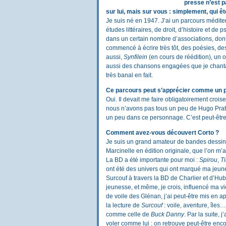
presse n’est p
sur lui, mais sur vous : simplement, qui ê
Je suis né en 1947. J’ai un parcours méditerr
études littéraires, de droit, d’histoire et de 
dans un certain nombre d’associations, dont 
commencé à écrire très tôt, des poésies, de
aussi,
Synfilein
(en cours de réédition), un o
aussi des chansons engagées que je chanta
très banal en fait.
Ce parcours peut s’apprécier comme un 
Oui. Il devait me faire obligatoirement croi
nous n’avons pas tous un peu de Hugo Pratt
un peu dans ce personnage. C’est peut-être
Comment avez-vous découvert Corto ?
Je suis un grand amateur de bandes dessiné
Marcinelle en édition originale, que l’on m’a
La BD a été importante pour moi :
Spirou
,
Ti
ont été des univers qui ont marqué ma jeun
Surcouf à travers la BD de Charlier et d’H
jeunesse, et même, je crois, influencé ma vie 
de voile des Glénan, j’ai peut-être mis en a
la lecture de
Surcouf
: voile, aventure, îles…
comme celle de
Buck Danny
. Par la suite, 
voler comme lui : on retrouve peut-être enco