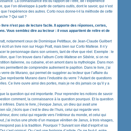
ssance. La connaissance est du rapport de l’être, de l’expérience
e, que l’on développe à partir de certains outils, dont le savoir, qui n’est
 que l’expérience des autres. Corto nous donne-t-il la méthode de cette
rche ? Qui sait ?
 livre n’est pas de lecture facile. Il apporte des réponses, certes,
. Vous semblez dire au lecteur : il vous appartient de relire et de
 Pratt, notamment ceux de Dominique Petitfaux, de Jean-Claude Guilbert
 écrit un livre non sur Hugo Pratt, mais bien sur Corto Maltese. Il n’y
acer le personnage dans son univers, tant de rêve que réel. Exemple : le
llon, que l’on trouve dans l’album
Corto Maltese en Sibérie
, si on ne
stition italienne, ou cubaine, et en amont dans la mythologie. Dans mon
gies permettent de comprendre autrement le papillon. Dans le livre, j’ai
 verre de Murano, qui permet de suggérer au lecteur que l’affaire du
 Que représente Murano dans l’industrie du verre ? Autant de questions
s. Ce livre ouvre ainsi des portes, mais je ne dis jamais ce qu’il y a
.
 que la question qui est importante. Pour reprendre les notions de savoir
uestion comment, la connaissance à la question pourquoi. Et la question
infinies. Dans le livre, j’évoque Janus, un dieu qui avait une
n sûr, j’écris que c’est le dieu de l’huis, celui qui regarde vers
térieur, donc celui qui regarde vers l’intérieur du monde, et celui qui
out, j’ai inclus une photo d’un masque vénitien de Janus, à trois visages,
respond pas à la tradition. Pourquoi ? Suivant son état d’esprit et sa
ui c’est original. Ou c’est une fantaisie d’artiste. Ou ne faut-il, entre