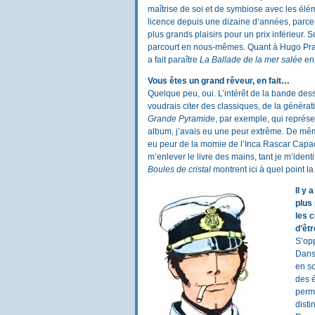
maîtrise de soi et de symbiose avec les élé
licence depuis une dizaine d’années, parce 
plus grands plaisirs pour un prix inférieur. S
parcourt en nous-mêmes. Quant à Hugo Pratt
a fait paraître
La Ballade de la mer salée
en 
Vous êtes un grand rêveur, en fait…
Quelque peu, oui. L’intérêt de la bande dessi
voudrais citer des classiques, de la génér
Grande Pyramide
, par exemple, qui représen
album, j’avais eu une peur extrême. De mêm
eu peur de la momie de l’Inca Rascar Capac
m’enlever le livre des mains, tant je m’identif
Boules de cristal
montrent ici à quel point la
Il y 
plus
les 
d’êt
S’opp
Dans 
en so
des é
perme
disti