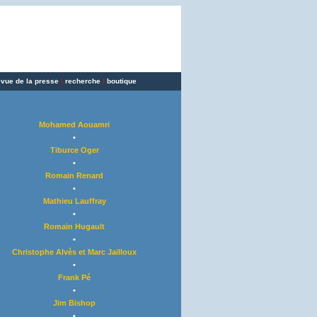
evue de la presse
|
recherche
|
boutique
Mohamed Aouamri
•
Tiburce Oger
•
Romain Renard
•
Mathieu Lauffray
•
Romain Hugault
•
Christophe Alvès et Marc Jailloux
•
Frank Pé
•
Jim Bishop
•