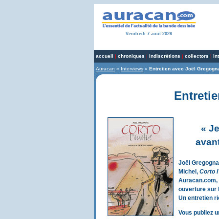
Vendredi 7 aout 2026
accueil
|
chroniques
|
indiscrétions
|
collectors
|
in
Auracan
»
Interviews
»
Entretien avec Joël Gregogn
Entreti
« Je
avant
Joël Gregogna 
Michel,
Corto l’
Auracan.com, i
ouverture sur
Un entretien r
Vous publiez 