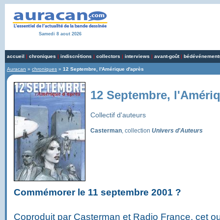
Samedi 8 aout 2026
accueil
|
chroniques
|
indiscrétions
|
collectors
|
interviews
|
avant-goût
|
bédévénement
Auracan
»
chroniques
»
12 Septembre, l'Amérique d'après
12 Septembre, l'Amériq
Collectif d'auteurs
Casterman
, collection
Univers d'Auteurs
Commémorer le 11 septembre 2001 ?
Coproduit par Casterman et Radio France, cet ou