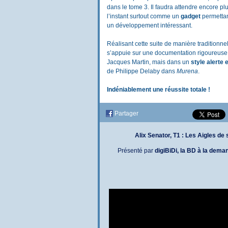
dans le tome 3. Il faudra attendre encore p
l’instant surtout comme un
gadget
permettan
un développement intéressant.
Réalisant cette suite de manière traditionnel
s’appuie sur une documentation rigoureuse
Jacques Martin, mais dans un
style alerte
de Philippe Delaby dans
Murena
.
Indéniablement une réussite totale !
Partager
Alix Senator, T1 : Les Aigles d
Présenté par
digiBiDi, la BD à la dem