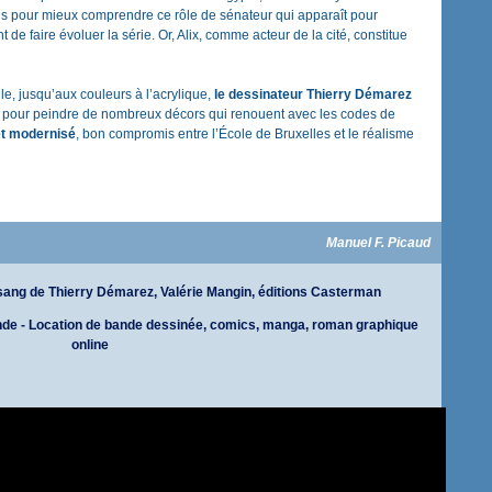
lus pour mieux comprendre ce rôle de sénateur qui apparaît pour
t de faire évoluer la série. Or, Alix, comme acteur de la cité, constitue
le, jusqu’aux couleurs à l’acrylique,
le dessinateur Thierry Démarez
 pour peindre de nombreux décors qui renouent avec les codes de
 et modernisé
, bon compromis entre l’École de Bruxelles et le réalisme
Manuel F. Picaud
e sang de Thierry Démarez, Valérie Mangin, éditions Casterman
ande - Location de bande dessinée, comics, manga, roman graphique
online