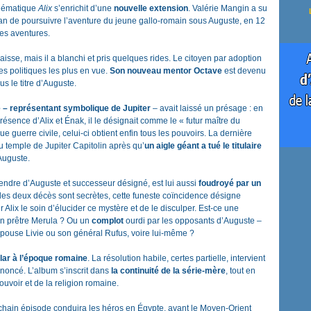
blématique
Alix
s’enrichit d’une
nouvelle extension
. Valérie Mangin a su
rman de poursuivre l’aventure du jeune gallo-romain sous Auguste, en 12
es aventures.
aisse, mais il a blanchi et pris quelques rides. Le citoyen par adoption
s politiques les plus en vue.
Son nouveau mentor Octave
est devenu
s le titre d’Auguste.
e – représentant symbolique de Jupiter
– avait laissé un présage : en
sence d’Alix et Énak, il le désignait comme le « futur maître du
e guerre civile, celui-ci obtient enfin tous les pouvoirs. La dernière
u temple de Jupiter Capitolin après qu’
un aigle géant a tué le titulaire
’Auguste.
endre d’Auguste et successeur désigné, est lui aussi
foudroyé par un
des deux décès sont secrètes, cette funeste coïncidence désigne
 Alix le soin d’élucider ce mystère et de le disculper. Est-ce une
on prêtre Merula ? Ou un
complot
ourdi par les opposants d’Auguste –
pouse Livie ou son général Rufus, voire lui-même ?
lar à l’époque romaine
. La résolution habile, certes partielle, intervient
nnoncé. L’album s’inscrit dans
la continuité de la série-mère
, tout en
uvoir et de la religion romaine.
ochain épisode conduira les héros en Égypte, avant le Moyen-Orient