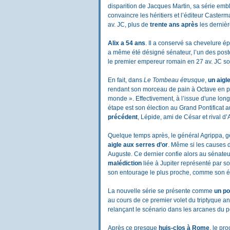
disparition de Jacques Martin, sa série em
convaincre les héritiers et l’éditeur Caste
av. JC, plus de
trente ans après
les dernièr
Alix a 54 ans
. Il a conservé sa chevelure ép
a même été désigné sénateur, l’un des poste
le premier empereur romain en 27 av. JC sou
En fait, dans
Le Tombeau étrusque
,
un aigl
rendant son morceau de pain à Octave en pré
monde ». Effectivement, à l’issue d'une longu
étape est son élection au Grand Pontificat a
précédent
, Lépide, ami de César et rival d
Quelque temps après, le général Agrippa, g
aigle aux serres d’or
. Même si les causes 
Auguste. Ce dernier confie alors au sénateur
malédiction
liée à Jupiter représenté par s
son entourage le plus proche, comme son é
La nouvelle série se présente comme
un po
au cours de ce premier volet du triptyque a
relançant le scénario dans les arcanes du po
Après ce presque
huis-clos à Rome
, le pr