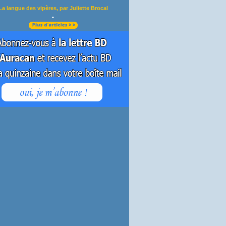
La langue des vipères, par Juliette Brocal
•