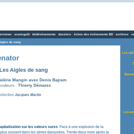
terviews
|
avant-goût
|
bédévénements
|
dossiers
|
échos des événements BD
|
archives
|
r
Aigles de sang
Les adi
enator
Les Aigles de sang
Benea
alérie Mangin avec Denis Bajram
couleurs :
Thierry Démarez
collection
Jacques Martin
Les av
apitalisation sur les valeurs sures
. Face à une explosion de la
et plus souvent dans les séries éprouvées. Trente-deux mois après la