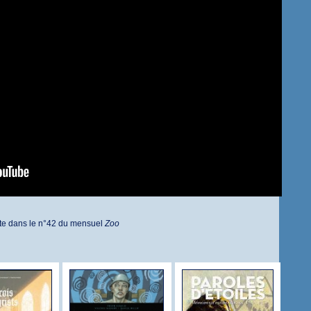
nte dans le n°42 du mensuel
Zoo