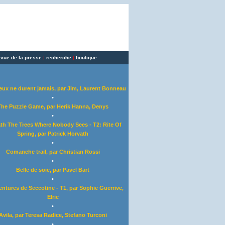
evue de la presse
|
recherche
|
boutique
eux ne durent jamais, par Jim, Laurent Bonneau
•
The Puzzle Game, par Herik Hanna, Denys
•
th The Trees Where Nobody Sees - T2: Rite Of
Spring, par Patrick Horvath
•
Comanche trail, par Christian Rossi
•
Belle de soie, par Pavel Bart
•
entures de Seccotine - T1, par Sophie Guerrive,
Elric
•
Avila, par Teresa Radice, Stefano Turconi
•