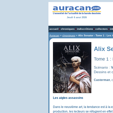
Jeudi 6 aout 2026
accueil
|
chroniques
|
indiscrétions
|
collectors
|
in
Auracan
»
chroniques
»
Alix Senator - Tome 1 : Les 
Alix S
Tome 1 :
Scénario :
V
Dessins et 
Casterman
, 
Les aigles assassins
Dans le neuvième art, la tendance est à la
c
production, les lecteurs se réfugient en eff