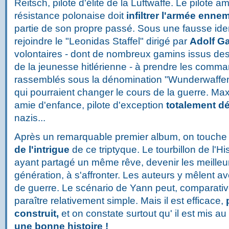
Reitsch, pilote d'élite de la Luftwaffe. Le pilote am
résistance polonaise doit
infiltrer l'armée enne
partie de son propre passé. Sous une fausse identi
rejoindre le "Leonidas Staffel" dirigé par
Adolf Ga
volontaires - dont de nombreux gamins issus des 
de la jeunesse hitlérienne - à prendre les comma
rassemblés sous la dénomination "Wunderwaffen"
qui pourraient changer le cours de la guerre. Ma
amie d'enfance, pilote d'exception
totalement d
nazis...
Après un remarquable premier album, on touche
de l'intrigue
de ce triptyque. L
e tourbillon de l'
ayant partagé un même rêve, devenir les meilleur
génération, à s'affronter. Les auteurs y mêlent av
de guerre. Le scénario de Yann peut, comparativ
paraître relativement simple. Mais il est efficace,
construit,
et on constate surtout qu' il est mis au 
une bonne histoire !