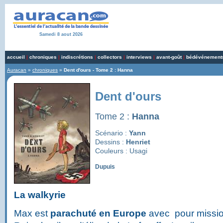
Samedi 8 aout 2026
accueil
|
chroniques
|
indiscrétions
|
collectors
|
interviews
|
avant-goût
|
bédévénement
Auracan
»
chroniques
»
Dent d'ours - Tome 2 : Hanna
Dent d'ours
Tome 2 :
Hanna
Scénario :
Yann
Dessins :
Henriet
Couleurs : Usagi
Dupuis
La walkyrie
Max est
parachuté en Europe
avec pour missio