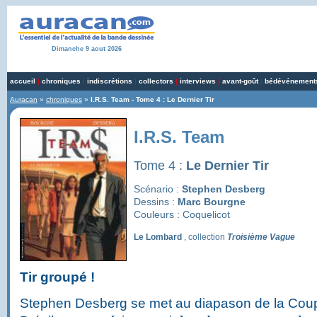
Dimanche 9 aout 2026
accueil
|
chroniques
|
indiscrétions
|
collectors
|
interviews
|
avant-goût
|
bédévénement
Auracan
»
chroniques
»
I.R.S. Team - Tome 4 : Le Dernier Tir
I.R.S. Team
Tome 4 :
Le Dernier Tir
Scénario :
Stephen Desberg
Dessins :
Marc Bourgne
Couleurs : Coquelicot
Le Lombard
, collection
Troisième Vague
Tir groupé !
Stephen Desberg se met au diapason de la Co