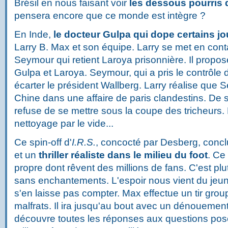
Brésil en nous faisant voir
les dessous pourris d
pensera encore que ce monde est intègre ?
En Inde,
le docteur Gulpa qui dope certains j
Larry B. Max et son équipe. Larry se met en co
Seymour qui retient Laroya prisonnière. Il propo
Gulpa et Laroya. Seymour, qui a pris le contrôle d
écarter le président Wallberg. Larry réalise que
Chine dans une affaire de paris clandestins. De 
refuse de se mettre sous la coupe des tricheur
nettoyage par le vide...
Ce spin-off d'
I.R.S.
, concocté par Desberg, conclu
et un
thriller réaliste dans le milieu du foot
. Ce
propre dont rêvent des millions de fans. C'est pl
sans enchantements. L'espoir nous vient du jeu
s'en laisse pas compter. Max effectue un tir grou
malfrats. Il ira jusqu'au bout avec un dénouement
découvre toutes les réponses aux questions pos