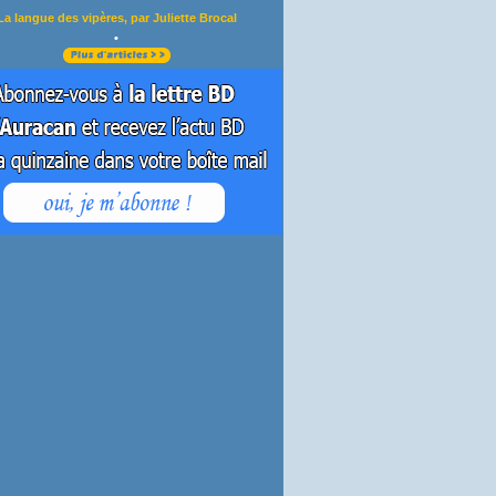
La langue des vipères, par Juliette Brocal
•