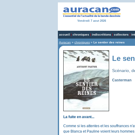
Vendredi 7 aout 2026
accueil
|
chroniques
|
indiscrétions
|
collectors
|
in
Auracan
»
chroniques
»
Le sentier des reines
Le sen
Scénario, d
Casterman
La fuite en avant...
Comme si les attentes et les souffrances n'a
que Blanca et Pauline voient leurs hommes p