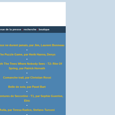
evue de la presse
|
recherche
|
boutique
eux ne durent jamais, par Jim, Laurent Bonneau
•
The Puzzle Game, par Herik Hanna, Denys
•
th The Trees Where Nobody Sees - T2: Rite Of
Spring, par Patrick Horvath
•
Comanche trail, par Christian Rossi
•
Belle de soie, par Pavel Bart
•
entures de Seccotine - T1, par Sophie Guerrive,
Elric
•
Avila, par Teresa Radice, Stefano Turconi
•