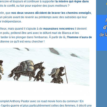
 encore et toujours et continuer à supporter
la misère qui règne dans
 le conflit, ou fuir pour espérer des jours meilleurs ?
elin, que
nos deux veuves décident de braver les chemins enneigés
,
 un pécule avant de revenir au printemps avec des subsides qui leur
eur indépendance.
illeux, mais quand il s'ajoute à de
mauvaises rencontres
il devient
en poilu, prétend être ami avec le défunt mari de Blanca et les
 tarder à les plonger dans l'embarras. À partir de là,
l'homme n'aura de
btienne ce qu'il est venu chercher !
r complet Anthony Pastor avec ce road movie hors du commun ! En
e l'après-guerre et plus particulièrement celles des femmes, il décrit une