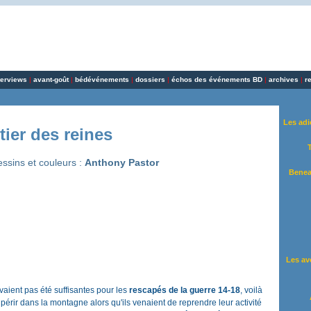
terviews
|
avant-goût
|
bédévénements
|
dossiers
|
échos des événements BD
|
archives
|
r
Les adi
tier des reines
essins et couleurs :
Anthony Pastor
Benea
Les av
vaient pas été suffisantes pour les
rescapés de la guerre 14-18
, voilà
érir dans la montagne alors qu'ils venaient de reprendre leur activité