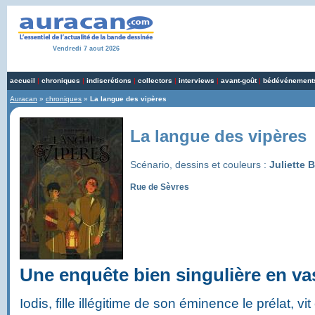
Vendredi 7 aout 2026
accueil
|
chroniques
|
indiscrétions
|
collectors
|
interviews
|
avant-goût
|
bédévénement
Auracan
»
chroniques
»
La langue des vipères
La langue des vipères
Scénario, dessins et couleurs :
Juliette 
Rue de Sèvres
Une enquête bien singulière en va
Iodis, fille illégitime de son éminence le prélat, vi