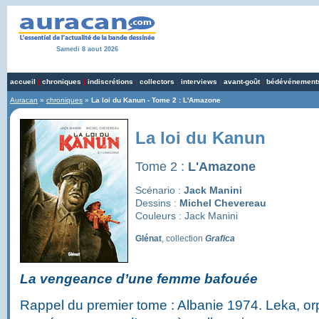
Samedi 8 aout 2026
accueil
|
chroniques
|
indiscrétions
|
collectors
|
interviews
|
avant-goût
|
bédévénement
Auracan
»
chroniques
»
La loi du Kanun - Tome 2 : L'Amazone
La loi du Kanun
Tome 2 :
L'Amazone
Scénario :
Jack Manini
Dessins :
Michel Chevereau
Couleurs : Jack Manini
Glénat
, collection
Grafica
La vengeance d’une femme bafouée
Rappel du premier tome : Albanie 1974. Leka, or