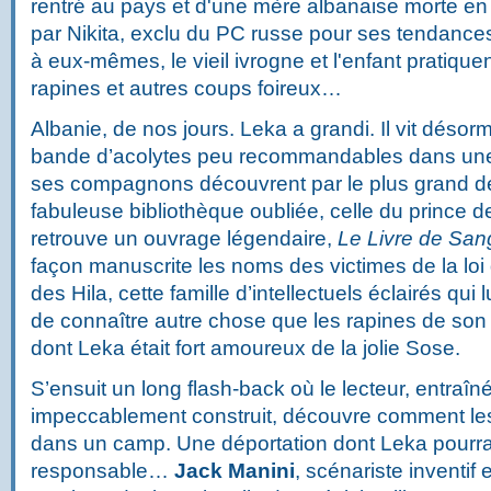
rentré au pays et d'une mère albanaise morte en l
par Nikita, exclu du PC russe pour ses tendance
à eux-mêmes, le vieil ivrogne et l'enfant pratique
rapines et autres coups foireux…
Albanie, de nos jours. Leka a grandi. Il vit désor
bande d’acolytes peu recommandables dans une vie
ses compagnons découvrent par le plus grand d
fabuleuse bibliothèque oubliée, celle du prince d
retrouve un ouvrage légendaire,
Le Livre de San
façon manuscrite les noms des victimes de la lo
des Hila, cette famille d’intellectuels éclairés qui 
de connaître autre chose que les rapines de son 
dont Leka était fort amoureux de la jolie Sose.
S’ensuit un long flash-back où le lecteur, entraîn
impeccablement construit, découvre comment les
dans un camp. Une déportation dont Leka pourrait 
responsable…
Jack Manini
, scénariste inventif e