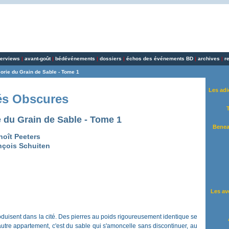
terviews
|
avant-goût
|
bédévénements
|
dossiers
|
échos des événements BD
|
archives
|
r
orie du Grain de Sable - Tome 1
Les adi
és Obscures
 du Grain de Sable - Tome 1
Benea
noît Peeters
nçois Schuiten
Les av
duisent dans la cité. Des pierres au poids rigoureusement identique se
tre appartement, c'est du sable qui s'amoncelle sans discontinuer, au