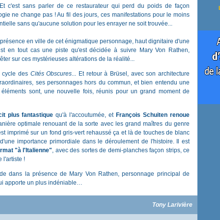
 Et c'est sans parler de ce restaurateur qui perd du poids de façon
logie ne change pas ! Au fil des jours, ces manifestations pour le moins
ielle sans qu'aucune solution pour les enrayer ne soit trouvée...
la présence en ville de cet énigmatique personnage, haut dignitaire d'une
’est en tout cas une piste qu'est décidée à suivre Mary Von Rathen,
r sur ces mystérieuses altérations de la réalité...
e cycle des
Cités Obscures
... Et retour à Brüsel, avec son architecture
traordinaires, ses personnages hors du commun, et bien entendu une
s éléments sont, une nouvelle fois, réunis pour un grand moment de
cit plus fantastique
qu'à l'accoutumée, et
François Schuiten
renoue
 manière optimale renouant de la sorte avec les grand maîtres du genre
st imprimé sur un fond gris-vert rehaussé ça et là de touches de blanc
'une importance primordiale dans le déroulement de l'histoire. Il est
rmat "à l'Italienne"
, avec des sortes de demi-planches façon strips, ce
l'artiste !
réside dans la présence de Mary Von Rathen, personnage principal de
qui apporte un plus indéniable…
Tony Larivière