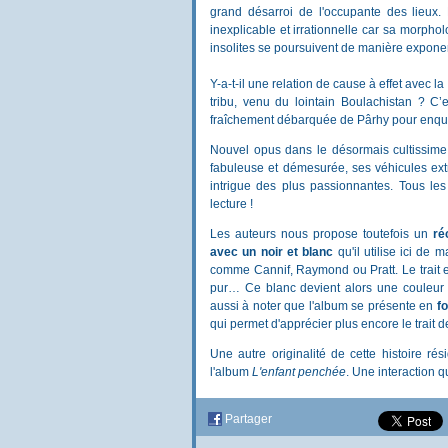
grand désarroi de l'occupante des lieux.
inexplicable et irrationnelle car sa morpho
insolites se poursuivent de manière exponent
Y-a-t-il une relation de cause à effet avec 
tribu, venu du lointain Boulachistan ? C
fraîchement débarquée de Pârhy pour enquête
Nouvel opus dans le désormais cultissim
fabuleuse et démesurée, ses véhicules ex
intrigue des plus passionnantes. Tous le
lecture !
Les auteurs nous propose toutefois un
ré
avec un noir et blanc
qu'il utilise ici de
comme Cannif, Raymond ou Pratt. Le trait e
pur… Ce blanc devient alors une couleur d
aussi à noter que l'album se présente en
fo
qui permet d'apprécier plus encore le trait de 
Une autre originalité de cette histoire 
l'album
L'enfant penchée
. Une interaction 
Partager