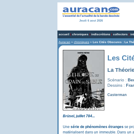
Jeudi 6 aout 2026
accueil
|
chroniques
|
indiscrétions
|
collectors
|
in
Auracan
»
chroniques
»
Les Cités Obscures : La Thé
Les Cit
La Théorie
Scénario :
Be
Dessins :
Fra
Casterman
Brüsel, juillet 784...
Une
série de phénomènes étranges
se pro
matérialisent dans un immeuble. Dans un au