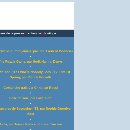
evue de la presse
|
recherche
|
boutique
eux ne durent jamais, par Jim, Laurent Bonneau
•
The Puzzle Game, par Herik Hanna, Denys
•
th The Trees Where Nobody Sees - T2: Rite Of
Spring, par Patrick Horvath
•
Comanche trail, par Christian Rossi
•
Belle de soie, par Pavel Bart
•
entures de Seccotine - T1, par Sophie Guerrive,
Elric
•
Avila, par Teresa Radice, Stefano Turconi
•