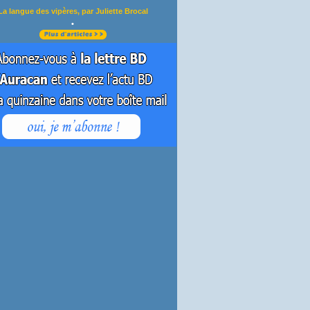
La langue des vipères, par Juliette Brocal
•