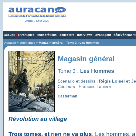
Jeudi 6 aout 2026
accueil
|
chroniques
|
indiscrétions
|
collectors
|
interviews
|
avant-goût
|
bédévénement
Auracan
»
chroniques
»
Magasin général - Tome 3 : Les Hommes
Magasin général
Tome 3 :
Les Hommes
Scénario et dessins :
Régis Loisel et J
Couleurs : François Lapierre
Casterman
Révolution au village
Trois tomes, et rien ne va plus
. Les hommes, a