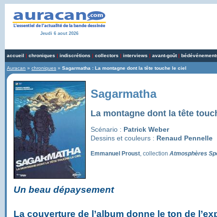
Jeudi 6 aout 2026
accueil
|
chroniques
|
indiscrétions
|
collectors
|
interviews
|
avant-goût
|
bédévénement
Auracan
»
chroniques
»
Sagarmatha : La montagne dont la tête touche le ciel
Sagarmatha
La montagne dont la tête touch
Scénario :
Patrick Weber
Dessins et couleurs :
Renaud Pennelle
Emmanuel Proust
, collection
Atmosphères Sp
Un beau dépaysement
La couverture de l’album donne le ton de l’expl