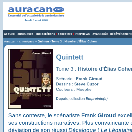
Jeudi 6 aout 2026
accueil
|
chroniques
|
indiscrétions
|
collectors
|
interviews
|
avant-goût
|
bédévénement
Auracan
»
chroniques
»
Quintett - Tome 3 : Histoire d’Élias Cohen
Quintett
Tome 3 :
Histoire d’Élias Cohe
Scénario :
Frank Giroud
Dessins :
Steve Cuzor
Couleurs : Meephe
Dupuis
, collection
Empreinte(s)
Sans conteste, le scénariste Frank
Giroud
excell
ses constructions narratives. Plus convaincante 
déviation de son réussi
Décalogue
(
Le Légatair