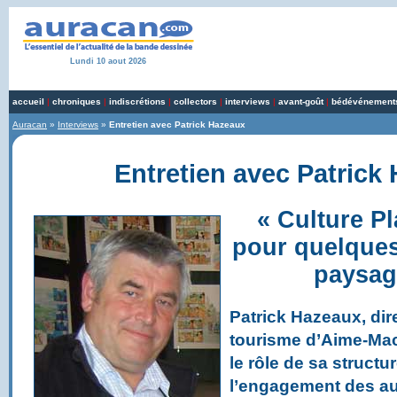
Lundi 10 aout 2026
accueil
|
chroniques
|
indiscrétions
|
collectors
|
interviews
|
avant-goût
|
bédévénement
Auracan
»
Interviews
»
Entretien avec Patrick Hazeaux
Entretien avec Patrick
« Culture Pl
pour quelques
paysage
Patrick Hazeaux, dir
tourisme d’Aime-Mac
le rôle de sa structu
l’engagement des aut