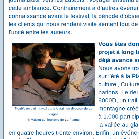
cette ambiance. Contrairement à d’autres événem
connaissance avant le festival, la période d’obser
les clients qui nous rendent visite sentent tout de 
l’unité entre les auteurs.
Vous êtes don
projet à long
déjà avancé s
Nous avons tr
sur l’été à la P
culturel, Cultu
parlons. Le deu
6000D, un trail 
montagne créé i
Troub’s en plein travail dans le train en direction de La
Plagne
à 1.000 particip
© Maison du Tourisme de La Plagne
la vallée au gla
en quatre heures trente environ. Enfin, un évén