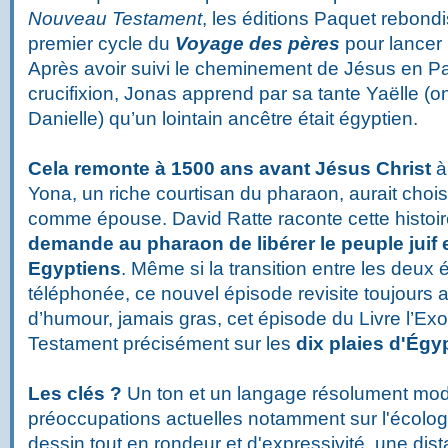
Nouveau Testament
, les éditions Paquet rebond
premier cycle du
Voyage des pères
pour lancer
Après avoir suivi le cheminement de Jésus en Pa
crucifixion, Jonas apprend par sa tante Yaëlle (o
Danielle) qu’un lointain ancêtre était égyptien.
Cela remonte à 1500 ans avant Jésus Christ
à
Yona, un riche courtisan du pharaon, aurait choisi
comme épouse. David Ratte raconte cette histo
demande au pharaon de libérer le peuple juif e
Egyptiens
. Même
si la transition entre les deux
téléphonée, ce nouvel
épisode revisite toujours
d’humour, jamais gras, cet épisode du Livre l’Ex
Testament précisément sur les
dix plaies d'Égy
Les clés ?
Un ton et un langage résolument mod
préoccupations actuelles notamment sur l'écologi
dessin tout en rondeur et d'expressivité, une dist