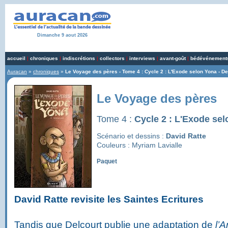
Dimanche 9 aout 2026
accueil
|
chroniques
|
indiscrétions
|
collectors
|
interviews
|
avant-goût
|
bédévénement
Auracan
»
chroniques
»
Le Voyage des pères - Tome 4 : Cycle 2 : L'Exode selon Yona - 
Le Voyage des pères
Tome 4 :
Cycle 2 : L'Exode se
Scénario et dessins :
David Ratte
Couleurs : Myriam Lavialle
Paquet
David Ratte revisite les Saintes Ecritures
Tandis que Delcourt publie une adaptation de
l’