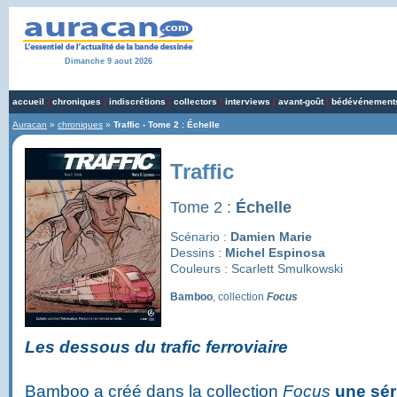
Dimanche 9 aout 2026
accueil
|
chroniques
|
indiscrétions
|
collectors
|
interviews
|
avant-goût
|
bédévénement
Auracan
»
chroniques
»
Traffic - Tome 2 : Échelle
Traffic
Tome 2 :
Échelle
Scénario :
Damien Marie
Dessins :
Michel Espinosa
Couleurs : Scarlett Smulkowski
Bamboo
, collection
Focus
Les dessous du trafic ferroviaire
Bamboo a créé dans la collection
Focus
une sér