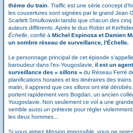
thème du train
.
Traffic
est une série concept d’h
les couvertures sont signées par le grand Jean G
Scarlett Smulkowski tandis que chacun des cinq 
auteurs différents. Après le duo Robin et Kerfriden 
Échelle
, confié à
Michel Espinosa et Damien Ma
un sombre réseau de surveillance, l’Échelle.
Le personnage principal de cet épisode s’appell
baroudeur dans l’ex-Yougoslavie,
il est un agen
surveillance des « sillons »
du Réseau Ferré de
planifications horaires et les itinéraires des trai
matin, il apprend que ces sillons ont été dérobé
portent rapidement vers Bogdan, un ancien coll
Yougoslavie. Non seulement ce vol a une grande 
semble aussi un prétexte pour régler violemment 
les deux hommes...
Si vous aimez
Mission impossible
, vous ne sere