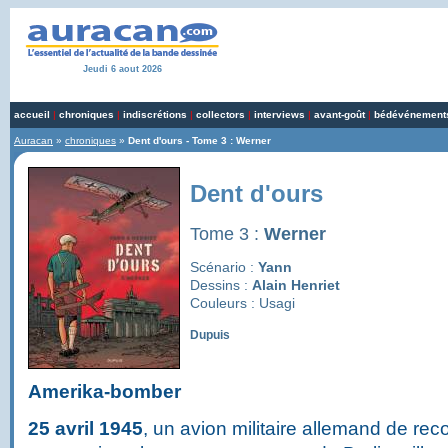
Jeudi 6 aout 2026
accueil
|
chroniques
|
indiscrétions
|
collectors
|
interviews
|
avant-goût
|
bédévénement
Auracan
»
chroniques
»
Dent d'ours - Tome 3 : Werner
Dent d'ours
Tome 3 :
Werner
Scénario :
Yann
Dessins :
Alain Henriet
Couleurs : Usagi
Dupuis
Amerika-bomber
25 avril 1945
, un avion militaire allemand de re