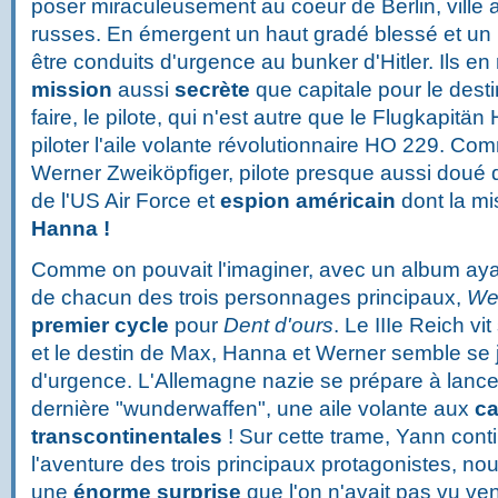
poser miraculeusement au coeur de Berlin, ville 
russes. En émergent un haut gradé blessé et un 
être conduits d'urgence au bunker d'Hitler. Ils e
mission
aussi
secrète
que capitale pour le desti
faire, le pilote, qui n'est autre que le Flugkapitä
piloter l'aile volante révolutionnaire HO 229. Comm
Werner Zweiköpfiger, pilote presque aussi doué qu
de l'US Air Force et
espion américain
dont la mi
Hanna !
Comme on pouvait l'imaginer, avec un album ayan
de chacun des trois personnages principaux,
We
premier cycle
pour
Dent d'ours
. Le IIIe Reich v
et le destin de Max, Hanna et Werner semble se j
d'urgence. L'Allemagne nazie se prépare à lancer
dernière "wunderwaffen", une aile volante aux
ca
transcontinentales
! Sur cette trame, Yann cont
l'aventure des trois principaux protagonistes, nous
une
énorme surprise
que l'on n'avait pas vu ve