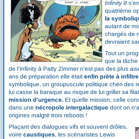
Infinity 8
s'en
quatrième op
la symboliqu
autant de mi
chargés de r
devraient sauv
Tout un prog
que la tâche
de l'Infinity à Patty Zimmer n'est pas des plus ai
ans de préparation elle était
enfin prête à infiltre
symbolique, un groupuscule politique chéri des r
lui casse la baraque au risque de lui griller sa fila
mission d'urgence.
Et quelle mission, celle consi
dans une
nécropole intergalactique
dont on n'a
origines malgré trois reboots !
Plaçant des dialogues vifs et souvent drôles,
voire
caustiques
, les scénaristes Lewis