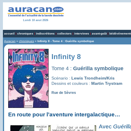
Lundi 10 aout 2026
accueil
|
chroniques
|
indiscrétions
|
collectors
|
interviews
|
avant-goût
|
bédévénement
Auracan
»
chroniques
»
Infinity 8 - Tome 4 : Guérilla symbolique
Infinity 8
Tome 4 :
Guérilla symbolique
Scénario :
Lewis Trondheim/Kris
Dessins et couleurs :
Martin Trystram
Rue de Sèvres
En route pour l’aventure intergalactique…
Avec
Guéril