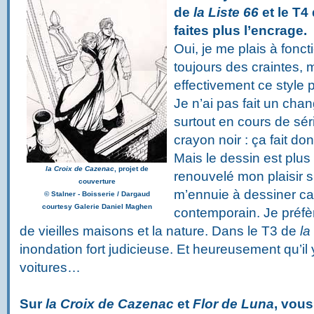
de
la Liste 66
et le T4
faites plus l’encrage.
Oui, je me plais à fonc
toujours des craintes, 
effectivement ce style p
Je n’ai pas fait un cha
surtout en cours de séri
crayon noir : ça fait do
Mais le dessin est plu
la Croix de Cazenac
, projet de
renouvelé mon plaisir 
couverture
m’ennuie à dessiner car
©
Stalner - Boisserie / Dargaud
courtesy Galerie Daniel Maghen
contemporain. Je préfè
de vieilles maisons et la nature. Dans le T3 de
la
inondation fort judicieuse. Et heureusement qu’il y
voitures…
Sur
la Croix de Cazenac
et
Flor de Luna
, vous