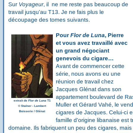
Sur
Voyageur
, il ne me reste pas beaucoup de
travail jusqu’au T13. Je ne fais plus le
découpage des tomes suivants.
Pour
Flor de Luna
, Pierre
et vous avez travaillé avec
un grand négociant
genevois du cigare…
Avant de commencer cette
série, nous avons eu une
réunion de travail chez
Jacques Glénat dans son
appartement boulevard de Raspa
extrait de
Flor de Luna
T1
Muller et Gérard Vahé, le ven
©
Stalner - Lambert
cigares de Jacques. Celui-ci e
Boisserie / Glénat
famille d’origine libanaise est
domaine. Ils fabriquent un peu des cigares, mais s