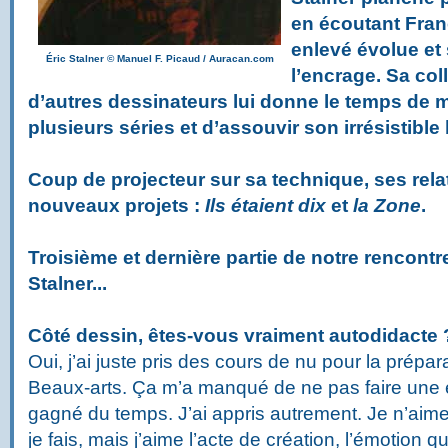
en écoutant Fran
enlevé évolue et 
Éric Stalner
©
Manuel F. Picaud / Auracan.com
l’encrage. Sa col
d’autres dessinateurs lui donne le temps de m
plusieurs séries et d’assouvir son irrésistible
Coup de projecteur sur sa technique, ses relat
nouveaux projets :
Ils étaient dix
et
la Zone
.
Troisième et dernière partie de notre rencontr
Stalner...
Côté dessin, êtes-vous vraiment autodidacte 
Oui, j’ai juste pris des cours de nu pour la prép
Beaux-arts. Ça m’a manqué de ne pas faire une é
gagné du temps. J’ai appris autrement. Je n’aim
je fais, mais j’aime l’acte de création, l’émotion qu