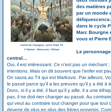
deux mondes ju
des matières pr
par un monde e
déliquescence.
dans le cycle
P
Marc Bourgne e
vous et Pierre 
extrait de
Voyageur
, cycle
Futur
T4
©
Stalner - Boisserie / Glénat
Le personnage 
central…
Oui, il est intéressant. Ce n’est pas un méchant ;
intentions. Mais on dit souvent que l’enfer est p
On saura au T4 qui est Markovic. Par ailleurs, 
le passé parce qu’il a les preuves qu’il y a été à te
Donc, si il y a été, il faut qu’il y aille. Il a une ét
pas, il ne doit rien changer au passé. Au contrai
qui veut au contraire tout changer pour que tout c
devenir de plus en plus des frères ennemis. C