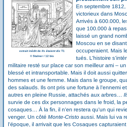
En septembre 1812, 
victorieux dans Mosco
Arrivés à 600.000, le
que 100.000 à repasse
laissé un grand nom
Moscou en se disant
occuperaient. Mais l
extrait inédit de
Ils étaient dix
T1
©
Stalner / 12 bis
tués. L’histoire s’in
militaire resté sur place car son meilleur ami – un o
blessé et intransportable. Mais il doit aussi quitter 
hommes et une femme. Mais dans le groupe, qua
des salauds. Ils ont pris une fortune à l’ennemi 
autres en pleine Russie, attachés aux arbres…
I
survie de ces dix personnages dans le froid, la pe
cosaques… À la fin, il n’en restera qu’un qui rev
venger. Un côté
Monte-Cristo
aussi. Mais lui va r
l’époque, il arrivait que les Cosaques capturaient