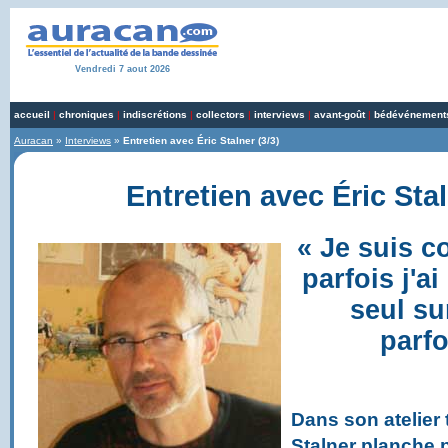
Vendredi 7 aout 2026
accueil
|
chroniques
|
indiscrétions
|
collectors
|
interviews
|
avant-goût
|
bédévénement
Auracan
»
Interviews
»
Entretien avec Éric Stalner (3/3)
Entretien avec Éric Stal
« Je suis 
parfois j'ai
seul su
parfo
Dans son atelier 
Stalner planche 